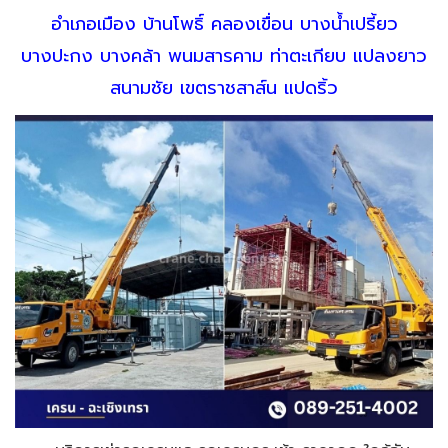
อำเภอเมือง บ้านโพธิ์ คลองเขื่อน บางน้ำเปรี้ยว
บางปะกง บางคล้า พนมสารคาม ท่าตะเกียบ แปลงยาว
สนามชัย เขตราชสาส์น แปดริ้ว