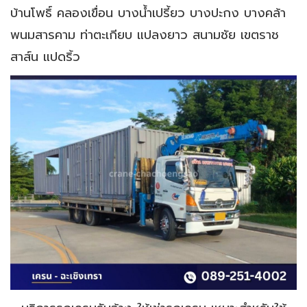
บ้านโพธิ์ คลองเขื่อน บางน้ำเปรี้ยว บางปะกง บางคล้า
พนมสารคาม ท่าตะเกียบ แปลงยาว สนามชัย เขตราช
สาส์น แปดริ้ว