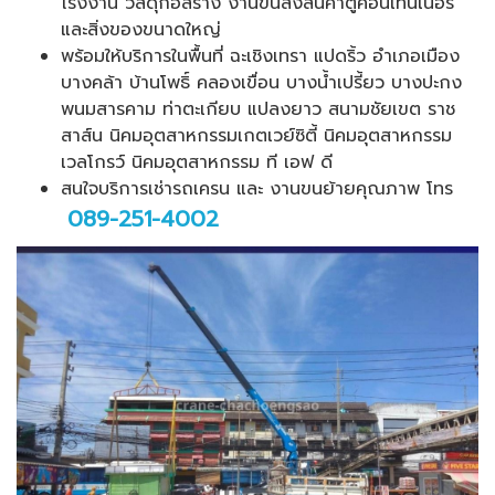
โรงงาน วัสดุก่อสร้าง งานขนส่งสินค้าตู้คอนเทนเนอร์
และสิ่งของขนาดใหญ่
พร้อมให้บริการในพื้นที่ ฉะเชิงเทรา แปดริ้ว อำเภอเมือง
บางคล้า บ้านโพธิ์ คลองเขื่อน บางน้ำเปรี้ยว บางปะกง
พนมสารคาม ท่าตะเกียบ แปลงยาว สนามชัยเขต ราช
สาส์น นิคมอุตสาหกรรมเกตเวย์ซิตี้ นิคมอุตสาหกรรม
เวลโกรว์ นิคมอุตสาหกรรม ที เอฟ ดี
สนใจบริการเช่ารถเครน และ งานขนย้ายคุณภาพ โทร
089-251-4002