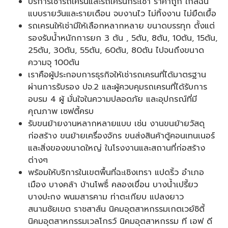
บริการเช่ารถเครนและรถเครนกระเช้า ราคาถูก ใกล้ฉัน
แบบรายวันและรายเดือน จบงานไว ไม่ทิ้งงาน ไม่ยืดเยื้อ
รถเครนให้เช่ามีให้เลือกหลากหลาย ขนาดบรรทุก ตั้งแต่
รองรับน้ำหนักการยก 3 ตัน , 5ตัน, 8ตัน, 10ตัน, 15ตัน,
25ตัน, 30ตัน, 55ตัน, 60ตัน, 80ตัน ไปจนถึงขนาด
ความจุ 100ตัน
เราคือผู้ประกอบการธุรกิจให้เช่ารถเครนที่ได้มาตรฐาน
ผ่านการรับรอง ปจ.2 และผู้ควบคุมรถเครนที่ได้รับการ
อบรม 4 ผู้ มั่นใจในความปลอดภัย และอุปกรณ์ที่มี
คุณภาพ เซฟตี้ครบ
รับขนย้ายงานหลากหลายแบบ เช่น งานขนย้ายวัสดุ
ก่อสร้าง ขนย้ายเครื่องจักร ขนส่งสินค้าตู้คอนเทนเนอร์
และสิ่งของขนาดใหญ่ ในโรงงานและสถานที่ก่อสร้าง
ต่างๆ
พร้อมให้บริการในเขตพื้นที่ฉะเชิงเทรา แปดริ้ว อำเภอ
เมือง บางคล้า บ้านโพธิ์ คลองเขื่อน บางน้ำเปรี้ยว
บางปะกง พนมสารคาม ท่าตะเกียบ แปลงยาว
สนามชัยเขต ราชสาส์น นิคมอุตสาหกรรมเกตเวย์ซิตี้
นิคมอุตสาหกรรมเวลโกรว์ นิคมอุตสาหกรรม ที เอฟ ดี