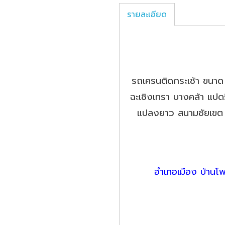
รายละเอียด
รถเครนติดกระเช้า ขนาด 5
ฉะเชิงเทรา บางคล้า แปดร
แปลงยาว สนามชัยเขต น
อำเภอเมือง บ้านโ